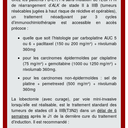
de réarrangement d’
ALK
de stade II à IIIB (tumeurs
résécables jugées à haut risque de récidive et opérables),
un traitement néoadjuvant par 3 cycles
d’immunochimiothérapie est accessible en accès
précoce :
quelle que soit l’histologie par carboplatine AUC 5
ou 6 + paclitaxel (150 ou 200 mg/m²) + nivolumab
360mg
pour les carcinomes épidermoïdes par cisplatine
(75 mg/m²) + gemcitabine (1000 ou 1250 mg/m²) +
nivolumab 360mg.
pour les carcinomes non-épidermoïdes : sel de
platine + pemetrexed (500 mg/m²) + nivolumab
360mg
La lobectomie (avec curage), par voie mini-invasive
lorsqu’elle est réalisable, est le traitement standard des
tumeurs de stades cII à IIIB(T3N2) dans un
délai de 6
semaines
après le J1 de la dernière cure du traitement
d’induction. Il est recommandé :