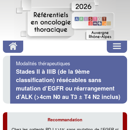
Modalités thérapeutiques
Stades II à IIIB (de la 9ème
classification) résécables sans
mutation d’EGFR ou réarrangement
d’ALK (>4cm N0 au T3 ± T4 N2 inclus)
Recommandation
Chez les patients PD-L1≥1% sans mutation de l’
EGFR
ni