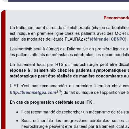
Recommanda
Un traitement par 4 cures de chimiothérapie (cis- ou carboplati
est indiqué en première ligne chez les patients avec des MC et u
selon les modalités de l’étude FLAURA2 (cf
référentiel CBNPC
).
L’osimertinib seul à 80mg/j est l’alternative en première ligne e
les patients atteints de métastases cérébrales, les recommandat
Un traitement local par RTS ou neurochirurgie peut être disc
réponse à l’osimertinib chez les patients symptomatiques
stéréotaxique peut être réalisée de manière concomitante au 
L’IET n’est pas recommandée en première intention chez ce
(7)
http://brainmetgpa.com/
) du fait du risque de l’apparition de 
En cas de progression cérébrale sous ITK :
Il est recommandé de rechercher un mécanisme de résistan
Sous osimertinib les progressions cérébrales seules
neurochirurgie peuvent être traitées par traitement local a