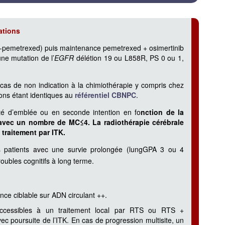
tions
ne-pemetrexed) puis maintenance pemetrexed + osimertinib
ne mutation de l’
EGFR
délétion 19 ou L858R, PS 0 ou 1,
n cas de non indication à la chimiothérapie y compris chez
ions étant identiques au
référentiel CBNPC
.
uté d’emblée ou en seconde intention en fo
nction de la
 avec un nombre de MC≤4. La radiothérapie cérébrale
traitement par ITK.
s patients avec une survie prolongée (lungGPA 3 ou 4
troubles cognitifs à long terme.
ce ciblable sur ADN circulant ++.
 accessibles à un traitement local par RTS ou RTS +
vec poursuite de l’ITK. En cas de progression multisite, un