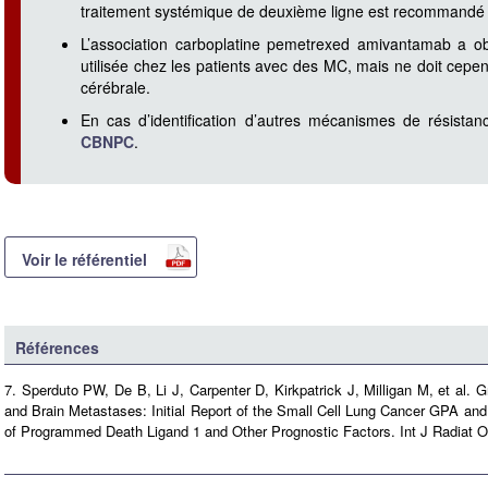
traitement systémique de deuxième ligne est recommandé
L’association carboplatine pemetrexed amivantamab a o
utilisée chez les patients avec des MC, mais ne doit cepen
cérébrale.
En cas d’identification d’autres mécanismes de résista
CBNPC
.
Voir le référentiel
Références
7. Sperduto PW, De B, Li J, Carpenter D, Kirkpatrick J, Milligan M, et al
and Brain Metastases: Initial Report of the Small Cell Lung Cancer GPA and
of Programmed Death Ligand 1 and Other Prognostic Factors. Int J Radiat On