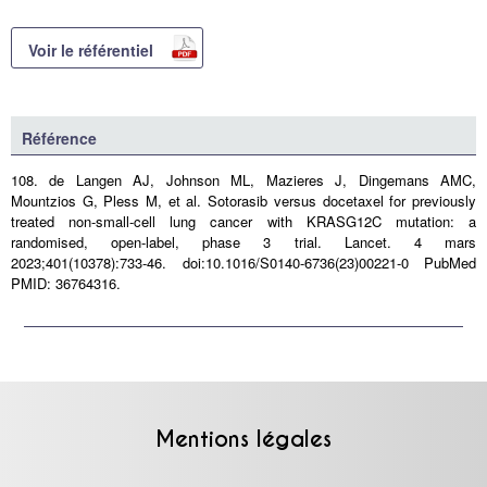
Voir le référentiel
Référence
108. de Langen AJ, Johnson ML, Mazieres J, Dingemans AMC,
Mountzios G, Pless M, et al. Sotorasib versus docetaxel for previously
treated non-small-cell lung cancer with KRASG12C mutation: a
randomised, open-label, phase 3 trial. Lancet. 4 mars
2023;401(10378):733‑46. doi:10.1016/S0140-6736(23)00221-0 PubMed
PMID: 36764316.
Mentions légales