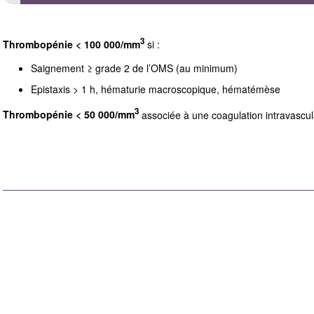
3
Thrombopénie < 100 000/mm
si :
Saignement ≥ grade 2 de l’OMS (au minimum)
Epistaxis > 1 h, hématurie macroscopique, hématémèse
3
Thrombopénie < 50 000/mm
associée à une coagulation intravascu