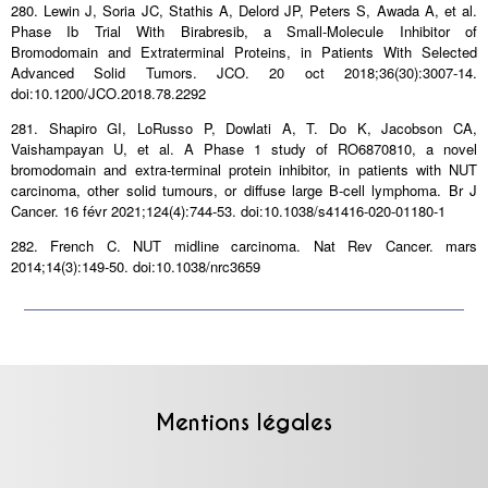
280. Lewin J, Soria JC, Stathis A, Delord JP, Peters S, Awada A, et al.
Phase Ib Trial With Birabresib, a Small-Molecule Inhibitor of
Bromodomain and Extraterminal Proteins, in Patients With Selected
Advanced Solid Tumors. JCO. 20 oct 2018;36(30):3007‑14.
doi:10.1200/JCO.2018.78.2292
281. Shapiro GI, LoRusso P, Dowlati A, T. Do K, Jacobson CA,
Vaishampayan U, et al. A Phase 1 study of RO6870810, a novel
bromodomain and extra-terminal protein inhibitor, in patients with NUT
carcinoma, other solid tumours, or diffuse large B-cell lymphoma. Br J
Cancer. 16 févr 2021;124(4):744‑53. doi:10.1038/s41416-020-01180-1
282. French C. NUT midline carcinoma. Nat Rev Cancer. mars
2014;14(3):149‑50. doi:10.1038/nrc3659
Mentions légales