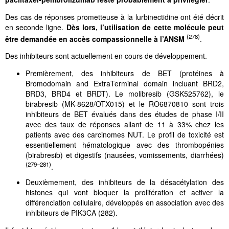
Des cas de réponses prometteuse à la lurbinectidine ont été décrit
en seconde ligne.
Dès lors, l’utilisation de cette molécule peut
(278)
être demandée en accès compassionnelle à l’ANSM
.
Des inhibiteurs sont actuellement en cours de développement.
Premièrement, des inhibiteurs de BET (protéines à
Bromodomain and ExtraTerminal domain incluant BRD2,
BRD3, BRD4 et BRDT). Le molibresib (GSK525762), le
birabresib (MK-8628/OTX015) et le RO6870810 sont trois
inhibiteurs de BET évalués dans des études de phase I/II
avec des taux de réponses allant de 11 à 33% chez les
patients avec des carcinomes NUT. Le profil de toxicité est
essentiellement hématologique avec des thrombopénies
(birabresib) et digestifs (nausées, vomissements, diarrhées)
(279–281)
.
Deuxièmement, des inhibiteurs de la désacétylation des
histones qui vont bloquer la prolifération et activer la
différenciation cellulaire, développés en association avec des
inhibiteurs de PIK3CA (282).