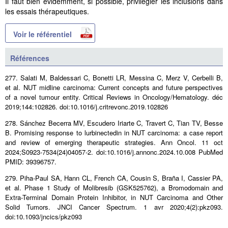
Il faut bien évidemment, si possible, privilégier les inclusions dans
les essais thérapeutiques.
Voir le référentiel
Références
277. Salati M, Baldessari C, Bonetti LR, Messina C, Merz V, Cerbelli B,
et al. NUT midline carcinoma: Current concepts and future perspectives
of a novel tumour entity. Critical Reviews in Oncology/Hematology. déc
2019;144:102826. doi:10.1016/j.critrevonc.2019.102826
278. Sánchez Becerra MV, Escudero Iriarte C, Travert C, Tian TV, Besse
B. Promising response to lurbinectedin in NUT carcinoma: a case report
and review of emerging therapeutic strategies. Ann Oncol. 11 oct
2024;S0923-7534(24)04057-2. doi:10.1016/j.annonc.2024.10.008 PubMed
PMID: 39396757.
279. Piha-Paul SA, Hann CL, French CA, Cousin S, Braña I, Cassier PA,
et al. Phase 1 Study of Molibresib (GSK525762), a Bromodomain and
Extra-Terminal Domain Protein Inhibitor, in NUT Carcinoma and Other
Solid Tumors. JNCI Cancer Spectrum. 1 avr 2020;4(2):pkz093.
doi:10.1093/jncics/pkz093