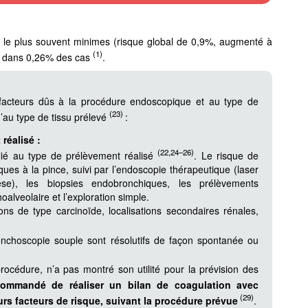
 le plus souvent minimes (risque global de 0,9%, augmenté à
(1)
l) dans 0,26% des cas
.
 facteurs dûs à la procédure endoscopique et au type de
(23)
u’au type de tissu prélevé
:
réalisé :
(22,24–26)
ié au type de prélèvement réalisé
. Le risque de
ues à la pince, suivi par l’endoscopie thérapeutique (laser
se), les biopsies endobronchiques, les prélèvements
oalveolaire et l’exploration simple.
ns de type carcinoïde, localisations secondaires rénales,
choscopie souple sont résolutifs de façon spontanée ou
rocédure, n’a pas montré son utilité pour la prévision des
ecommandé de réaliser un bilan de coagulation avec
(29)
rs facteurs de risque, suivant la procédure prévue
.