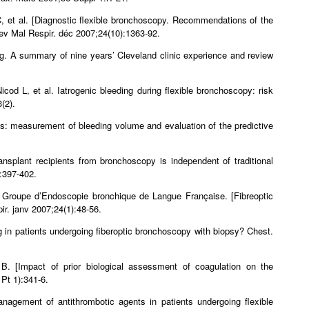
, et al. [Diagnostic flexible bronchoscopy. Recommendations of the
v Mal Respir. déc 2007;24(10):1363‑92.
 A summary of nine years’ Cleveland clinic experience and review
d L, et al. Iatrogenic bleeding during flexible bronchoscopy: risk
(2).
es: measurement of bleeding volume and evaluation of the predictive
nsplant recipients from bronchoscopy is independent of traditional
):397‑402.
, Groupe d’Endoscopie bronchique de Langue Française. [Fibreoptic
ir. janv 2007;24(1):48‑56.
 in patients undergoing fiberoptic bronchoscopy with biopsy? Chest.
. [Impact of prior biological assessment of coagulation on the
 Pt 1):341‑6.
ement of antithrombotic agents in patients undergoing flexible