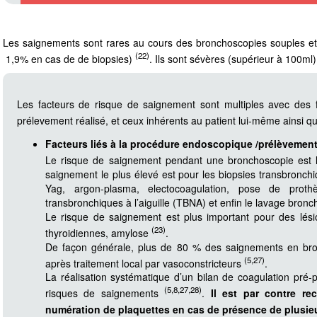
Les saignements sont rares au cours des bronchoscopies souples et
(22)
1,9% en cas de de biopsies)
. Ils sont sévères (supérieur à 100m
Les facteurs de risque de saignement sont multiples avec des
prélevement réalisé, et ceux inhérents au patient lui-même ainsi q
Facteurs liés à la procédure endoscopique /prélèvement 
Le risque de saignement pendant une bronchoscopie est l
saignement le plus élevé est pour les biopsies transbronchiq
Yag, argon-plasma, electocoagulation, pose de prothè
transbronchiques à l’aiguille (TBNA) et enfin le lavage bronch
Le risque de saignement est plus important pour des lésio
(23)
thyroidiennes, amylose
.
De façon générale, plus de 80 % des saignements en bron
(5,27)
après traitement local par vasoconstricteurs
.
La réalisation systématique d’un bilan de coagulation pré-p
(5,8,27,28)
risques de saignements
.
Il est par contre r
numération de plaquettes en cas de présence de plusieu