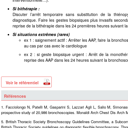
Si bithérapie :
Discuter l’arrêt temporaire sans substitution de la thiéno
diagnostique. Faire les gestes biopsiques plus invasifs secon
reprise de la bithérapie dans les 24 premières heures suivant l
Si situations extrêmes (rares)
ex 1 : saignement actif : Arrêter les AAP, faire la broncho
au cas par cas avec le cardiologue
ex 2 : si geste biopsique urgent : Arrêt de la monothéra
reprise des AAP dans les 24 heures suivant la bronchosc
Voir le référentiel
Références
1. Facciolongo N, Patelli M, Gasparini S, Lazzari Agli L, Salio M, Simonass
prospective study of 20,986 bronchoscopies. Monaldi Arch Chest Dis Arch M
5. British Thoracic Society Bronchoscopy Guidelines Committee, a Subcomm
British Thoracic Society guidelines on diagnostic flexible bronchoscopy. Tho