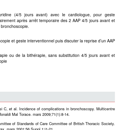
pyridine (4/5 jours avant) avec le cardiologue, pour geste
dairement après arrêt temporaire des 2 AAP 4/5 jours avant et
a bronchoscopie.
scopie et geste interventionnel puis discuter la reprise d’un AAP
pie ou de la bithérapie, sans substitution 4/5 jours avant et
opie
i C, et al. Incidence of complications in bronchoscopy. Multicentre
onaldi Mal Torace. mars 2009;71(1):8‑14.
ittee of Standards of Care Committee of British Thoracic Society.
rax. mars 2001;56 Suppl 1:i1-21.