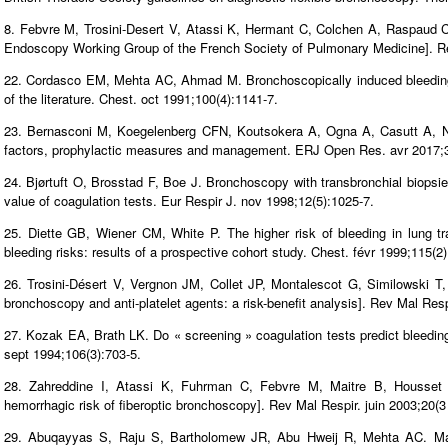
8. Febvre M, Trosini-Desert V, Atassi K, Hermant C, Colchen A, Raspaud C
Endoscopy Working Group of the French Society of Pulmonary Medicine]. Re
22. Cordasco EM, Mehta AC, Ahmad M. Bronchoscopically induced bleeding.
of the literature. Chest. oct 1991;100(4):1141‑7.
23. Bernasconi M, Koegelenberg CFN, Koutsokera A, Ogna A, Casutt A, Nico
factors, prophylactic measures and management. ERJ Open Res. avr 2017;3
24. Bjørtuft O, Brosstad F, Boe J. Bronchoscopy with transbronchial biopsi
value of coagulation tests. Eur Respir J. nov 1998;12(5):1025‑7.
25. Diette GB, Wiener CM, White P. The higher risk of bleeding in lung tra
bleeding risks: results of a prospective cohort study. Chest. févr 1999;115(2
26. Trosini-Désert V, Vergnon JM, Collet JP, Montalescot G, Similowski T
bronchoscopy and anti-platelet agents: a risk-benefit analysis]. Rev Mal Resp
27. Kozak EA, Brath LK. Do « screening » coagulation tests predict bleeding
sept 1994;106(3):703‑5.
28. Zahreddine I, Atassi K, Fuhrman C, Febvre M, Maitre B, Housset B
hemorrhagic risk of fiberoptic bronchoscopy]. Rev Mal Respir. juin 2003;20(3
29. Abuqayyas S, Raju S, Bartholomew JR, Abu Hweij R, Mehta AC. Manag