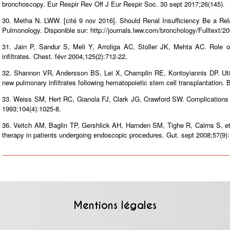
bronchoscopy. Eur Respir Rev Off J Eur Respir Soc. 30 sept 2017;26(145).
30. Metha N. LWW. [cité 9 nov 2016]. Should Renal Insufficiency Be a Relat
Pulmonology. Disponible sur: http://journals.lww.com/bronchology/Fulltext
31. Jain P, Sandur S, Meli Y, Arroliga AC, Stoller JK, Mehta AC. Role 
infiltrates. Chest. févr 2004;125(2):712‑22.
32. Shannon VR, Andersson BS, Lei X, Champlin RE, Kontoyiannis DP. Utility
new pulmonary infiltrates following hematopoietic stem cell transplantation.
33. Weiss SM, Hert RC, Gianola FJ, Clark JG, Crawford SW. Complications o
1993;104(4):1025‑8.
36. Veitch AM, Baglin TP, Gershlick AH, Harnden SM, Tighe R, Cairns S, et 
therapy in patients undergoing endoscopic procedures. Gut. sept 2008;57(9)
Mentions légales