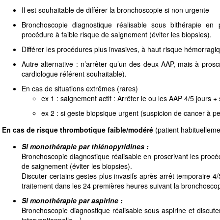
Il est souhaitable de différer la bronchoscopie si non urgente
Bronchoscopie diagnostique réalisable sous bithérapie en 
procédure à faible risque de saignement (éviter les biopsies).
Différer les procédures plus invasives, à haut risque hémorragi
Autre alternative : n’arrêter qu’un des deux AAP, mais à proscr
cardiologue référent souhaitable).
En cas de situations extrêmes (rares)
ex 1 : saignement actif : Arrêter le ou les AAP 4/5 jours +
ex 2 : si geste biopsique urgent (suspicion de cancer à pe
En cas de risque thrombotique faible/modéré
(patient habituellem
Si monothérapie par thiénopyridines :
Bronchoscopie diagnostique réalisable en proscrivant les procé
de saignement (éviter les biopsies).
Discuter certains gestes plus invasifs après arrêt temporaire 4/
traitement dans les 24 premières heures suivant la bronchoscop
Si monothérapie par aspirine :
Bronchoscopie diagnostique réalisable sous aspirine et discute
interventionnelle…).