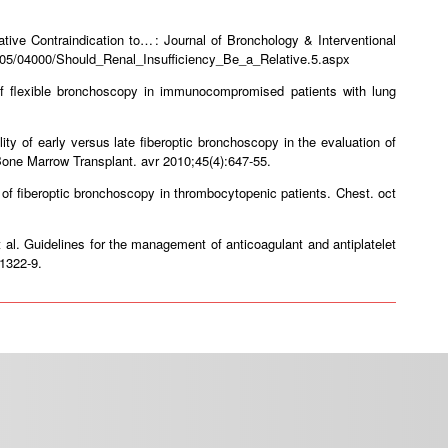
ive Contraindication to… : Journal of Bronchology & Interventional
/2005/04000/Should_Renal_Insufficiency_Be_a_Relative.5.aspx
of flexible bronchoscopy in immunocompromised patients with lung
 of early versus late fiberoptic bronchoscopy in the evaluation of
 Bone Marrow Transplant. avr 2010;45(4):647‑55.
f fiberoptic bronchoscopy in thrombocytopenic patients. Chest. oct
al. Guidelines for the management of anticoagulant and antiplatelet
:1322‑9.