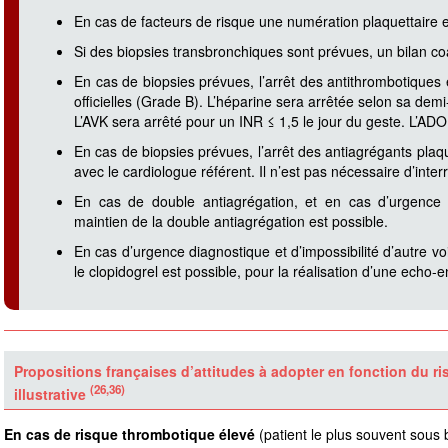
En cas de facteurs de risque une numération plaquettaire et 
Si des biopsies transbronchiques sont prévues, un bilan coa
En cas de biopsies prévues, l’arrêt des antithrombotiques
officielles (Grade B). L’héparine sera arrêtée selon sa demi-
L’AVK sera arrêté pour un INR ≤ 1,5 le jour du geste. L’AD
En cas de biopsies prévues, l’arrêt des antiagrégants plaqu
avec le cardiologue référent. Il n’est pas nécessaire d’inter
En cas de double antiagrégation, et en cas d’urgence di
maintien de la double antiagrégation est possible.
En cas d’urgence diagnostique et d’impossibilité d’autre v
le clopidogrel est possible, pour la réalisation d’une echo
Propositions françaises d’attitudes à adopter en fonction du ri
(26,36)
illustrative
En cas de risque thrombotique élevé
(patient le plus souvent sous 