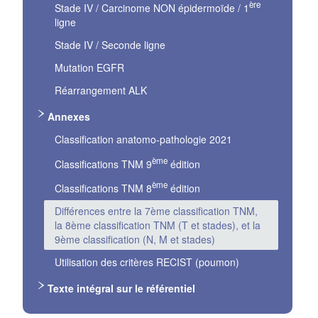
ère
Stade IV / Carcinome NON épidermoïde / 1
ligne
Stade IV / Seconde ligne
Mutation EGFR
Réarrangement ALK
Annexes
Classification anatomo-pathologie 2021
ème
Classifications TNM 9
édition
ème
Classifications TNM 8
édition
Différences entre la 7ème classification TNM,
la 8ème classification TNM (T et stades), et la
9ème classification (N, M et stades)
Utilisation des critères RECIST (poumon)
Texte intégral sur le référentiel