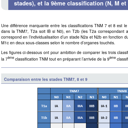
stades), et la 9ème classification (N, M et
Une différence marquante entre les classifications TNM 7 et 8 est l
dans la TNM7, T2a soit IB si N0), en T2b (les T2a correspondant a
correspond en l’individualisation d’un stade N2a et N2b en fonction du
M1c en deux sous-classes selon le nombre d’organes touchés.
Les figures ci-dessous ont pour ambition de comparer les trois classific
ème
ème
la 7
classification TNM tout en préparant l’arrivée de la 9
classif
Comparaison entre les stades TNM7, 8 et 9